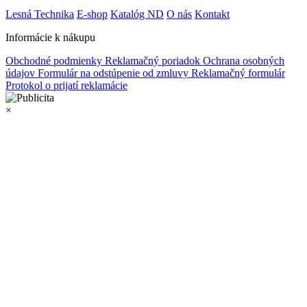
Lesná Technika
E-shop
Katalóg ND
O nás
Kontakt
Informácie k nákupu
Obchodné podmienky
Reklamačný poriadok
Ochrana osobných
údajov
Formulár na odstúpenie od zmluvy
Reklamačný formulár
Protokol o prijatí reklamácie
×