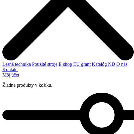
Lesná technika
Použité stroje
E-shop
EU grant
Katalóg ND
O nás
Kontakt
Môj účet
Žiadne produkty v košíku.