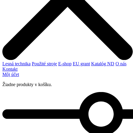
Lesná technika
Použité stroje
E-shop
EU grant
Katalóg ND
O nás
Kontakt
Môj účet
Žiadne produkty v košíku.