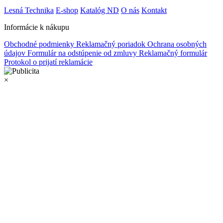
Lesná Technika
E-shop
Katalóg ND
O nás
Kontakt
Informácie k nákupu
Obchodné podmienky
Reklamačný poriadok
Ochrana osobných
údajov
Formulár na odstúpenie od zmluvy
Reklamačný formulár
Protokol o prijatí reklamácie
×