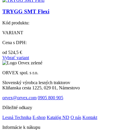
TRYGG SMT Flexi
Kód produktu:
VARIANT
Cena s DPH:
od
524,5
€
Vybrať variant
ORVEX spol. s r.o.
Slovenský výrobca lesných traktorov
Kliňanska cesta 1225, 029 01, Námestovo
orvex@orvex.com
0905 800 905
Dôležité odkazy
Lesná Technika
E-shop
Katalóg ND
O nás
Kontakt
Informácie k nákupu