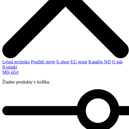
Lesná technika
Použité stroje
E-shop
EU grant
Katalóg ND
O nás
Kontakt
Môj účet
Žiadne produkty v košíku.