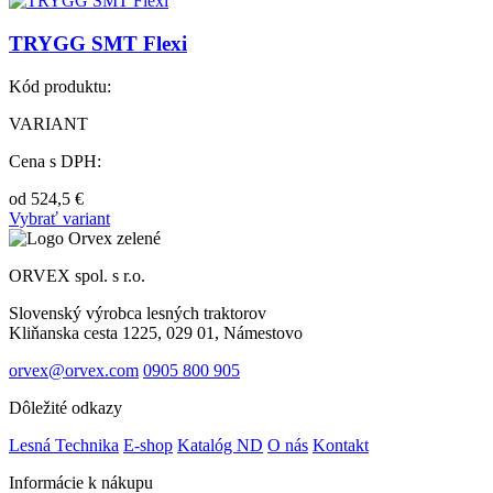
TRYGG SMT Flexi
Kód produktu:
VARIANT
Cena s DPH:
od
524,5
€
Vybrať variant
ORVEX spol. s r.o.
Slovenský výrobca lesných traktorov
Kliňanska cesta 1225, 029 01, Námestovo
orvex@orvex.com
0905 800 905
Dôležité odkazy
Lesná Technika
E-shop
Katalóg ND
O nás
Kontakt
Informácie k nákupu