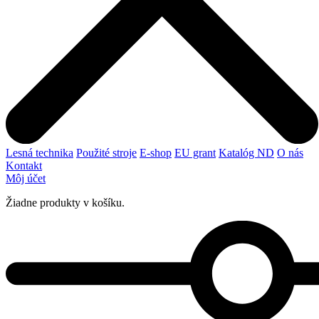
Lesná technika
Použité stroje
E-shop
EU grant
Katalóg ND
O nás
Kontakt
Môj účet
Žiadne produkty v košíku.