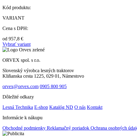
Kód produktu:
VARIANT
Cena s DPH:
od
957,8
€
Vybrať variant
ORVEX spol. s r.o.
Slovenský výrobca lesných traktorov
Kliňanska cesta 1225, 029 01, Námestovo
orvex@orvex.com
0905 800 905
Dôležité odkazy
Lesná Technika
E-shop
Katalóg ND
O nás
Kontakt
Informácie k nákupu
Obchodné podmienky
Reklamačný poriadok
Ochrana osobných úda