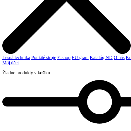
Lesná technika
Použité stroje
E-shop
EU grant
Katalóg ND
O nás
Ko
Môj účet
Žiadne produkty v košíku.