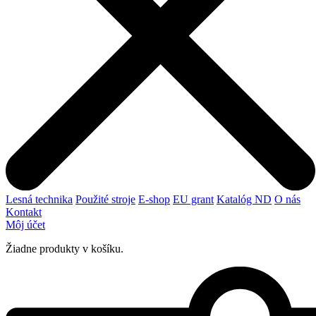
Lesná technika
Použité stroje
E-shop
EU grant
Katalóg ND
O nás
Kontakt
Môj účet
Žiadne produkty v košíku.