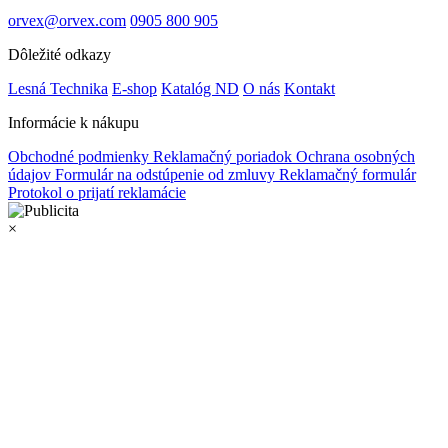
orvex@orvex.com
0905 800 905
Dôležité odkazy
Lesná Technika
E-shop
Katalóg ND
O nás
Kontakt
Informácie k nákupu
Obchodné podmienky
Reklamačný poriadok
Ochrana osobných
údajov
Formulár na odstúpenie od zmluvy
Reklamačný formulár
Protokol o prijatí reklamácie
×