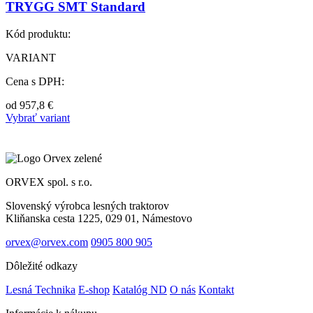
TRYGG SMT Standard
Kód produktu:
VARIANT
Cena s DPH:
od
957,8
€
Vybrať variant
ORVEX spol. s r.o.
Slovenský výrobca lesných traktorov
Kliňanska cesta 1225, 029 01, Námestovo
orvex@orvex.com
0905 800 905
Dôležité odkazy
Lesná Technika
E-shop
Katalóg ND
O nás
Kontakt