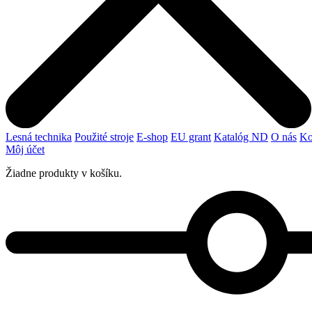
Lesná technika
Použité stroje
E-shop
EU grant
Katalóg ND
O nás
Ko
Môj účet
Žiadne produkty v košíku.