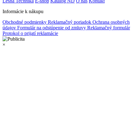
Lesná Technika
E-shop
Katalóg ND
O nás
Kontakt
Informácie k nákupu
Obchodné podmienky
Reklamačný poriadok
Ochrana osobných
údajov
Formulár na odstúpenie od zmluvy
Reklamačný formulár
Protokol o prijatí reklamácie
×