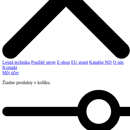
Lesná technika
Použité stroje
E-shop
EU grant
Katalóg ND
O nás
Kontakt
Môj účet
Žiadne produkty v košíku.