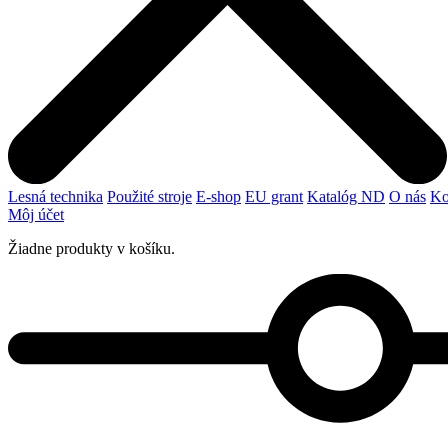
Lesná technika
Použité stroje
E-shop
EU grant
Katalóg ND
O nás
Ko
Môj účet
Žiadne produkty v košíku.