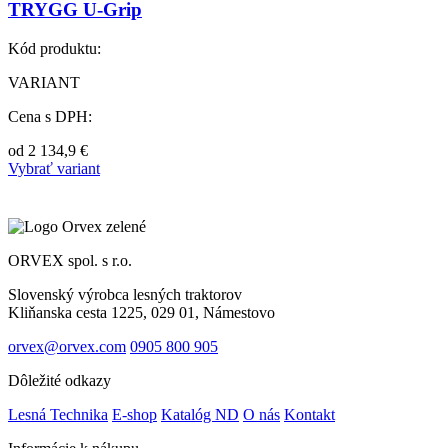
TRYGG U-Grip
Kód produktu:
VARIANT
Cena s DPH:
od
2 134,9
€
Vybrať variant
ORVEX spol. s r.o.
Slovenský výrobca lesných traktorov
Kliňanska cesta 1225, 029 01, Námestovo
orvex@orvex.com
0905 800 905
Dôležité odkazy
Lesná Technika
E-shop
Katalóg ND
O nás
Kontakt