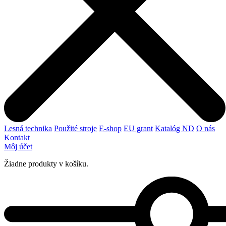
Lesná technika
Použité stroje
E-shop
EU grant
Katalóg ND
O nás
Kontakt
Môj účet
Žiadne produkty v košíku.