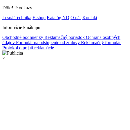
Dôležité odkazy
Lesná Technika
E-shop
Katalóg ND
O nás
Kontakt
Informácie k nákupu
Obchodné podmienky
Reklamačný poriadok
Ochrana osobných
údajov
Formulár na odstúpenie od zmluvy
Reklamačný formulár
Protokol o prijatí reklamácie
×