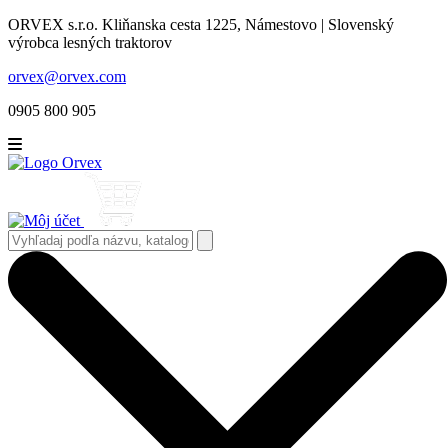
ORVEX s.r.o. Kliňanska cesta 1225, Námestovo | Slovenský
výrobca lesných traktorov
orvex@orvex.com
0905 800 905