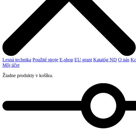
Lesná technika
Použité stroje
E-shop
EU grant
Katalóg ND
O nás
Ko
Môj účet
Žiadne produkty v košíku.