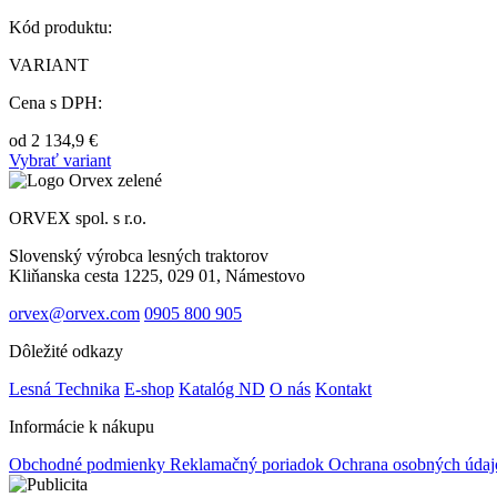
Kód produktu:
VARIANT
Cena s DPH:
od
2 134,9
€
Vybrať variant
ORVEX spol. s r.o.
Slovenský výrobca lesných traktorov
Kliňanska cesta 1225, 029 01, Námestovo
orvex@orvex.com
0905 800 905
Dôležité odkazy
Lesná Technika
E-shop
Katalóg ND
O nás
Kontakt
Informácie k nákupu
Obchodné podmienky
Reklamačný poriadok
Ochrana osobných úda