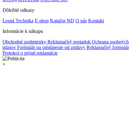
Dôležité odkazy
Lesná Technika
E-shop
Katalóg ND
O nás
Kontakt
Informácie k nákupu
Obchodné podmienky
Reklamačný poriadok
Ochrana osobných
údajov
Formulár na odstúpenie od zmluvy
Reklamačný formulár
Protokol o prijatí reklamácie
×