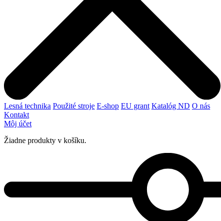
Lesná technika
Použité stroje
E-shop
EU grant
Katalóg ND
O nás
Kontakt
Môj účet
Žiadne produkty v košíku.