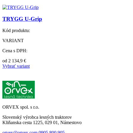
TRYGG U-Grip
Kód produktu:
VARIANT
Cena s DPH:
od
2 134,9
€
Vybrať variant
ORVEX spol. s r.o.
Slovenský výrobca lesných traktorov
Kliňanska cesta 1225, 029 01, Námestovo
orvex@orvex.com
0905 800 905