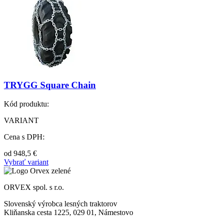
TRYGG Square Chain
Kód produktu:
VARIANT
Cena s DPH:
od
948,5
€
Vybrať variant
ORVEX spol. s r.o.
Slovenský výrobca lesných traktorov
Kliňanska cesta 1225, 029 01, Námestovo