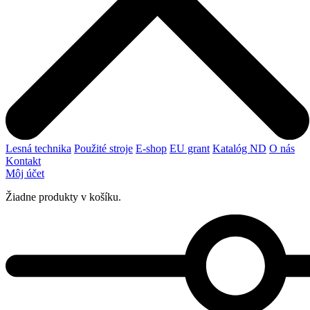
Lesná technika
Použité stroje
E-shop
EU grant
Katalóg ND
O nás
Kontakt
Môj účet
Žiadne produkty v košíku.