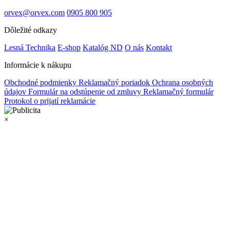
orvex@orvex.com
0905 800 905
Dôležité odkazy
Lesná Technika
E-shop
Katalóg ND
O nás
Kontakt
Informácie k nákupu
Obchodné podmienky
Reklamačný poriadok
Ochrana osobných
údajov
Formulár na odstúpenie od zmluvy
Reklamačný formulár
Protokol o prijatí reklamácie
×