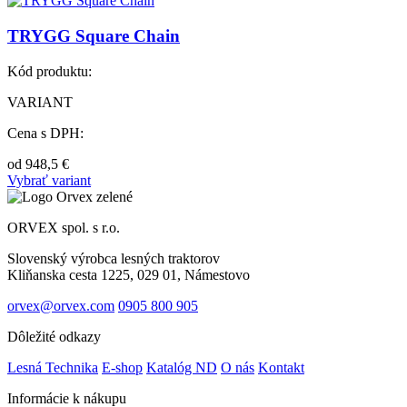
TRYGG Square Chain
Kód produktu:
VARIANT
Cena s DPH:
od
948,5
€
Vybrať variant
ORVEX spol. s r.o.
Slovenský výrobca lesných traktorov
Kliňanska cesta 1225, 029 01, Námestovo
orvex@orvex.com
0905 800 905
Dôležité odkazy
Lesná Technika
E-shop
Katalóg ND
O nás
Kontakt
Informácie k nákupu