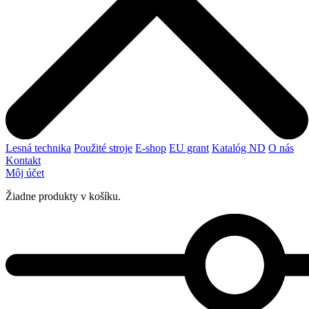
Lesná technika
Použité stroje
E-shop
EU grant
Katalóg ND
O nás
Kontakt
Môj účet
Žiadne produkty v košíku.